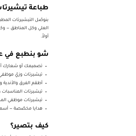
طباعة تيشيرتا
بنوصّل التيشيرتات المطب
العلي وكل المناطق — وكما
أولاً.
شو بنطبع في عم
تصميمك أو شعارك أو
تيشيرتات وزيّ موظفي
أطقم الفرق والأندية و
تيشيرتات المناسبات وا
تيشيرتات موظفي المط
هدايا مخصّصة — أسماء
كيف بتصير؟