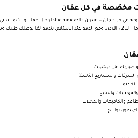
ت مخصّصة في كل عمّان
وعة في كل عمّان — عبدون والصويفية وخلدا وجبل عمّان والشميساني و
ن لباقي الأردن. ومع الدفع عند الاستلام، بتدفع لمّا يوصلك طلبك وب
ّان
 صورتك على تيشيرت
 الشركات والمشاريع الناشئة
الأكاديميات
لمؤتمرات والتخرّج
اعم والكافيهات والمحلات
، صور، تواريخ