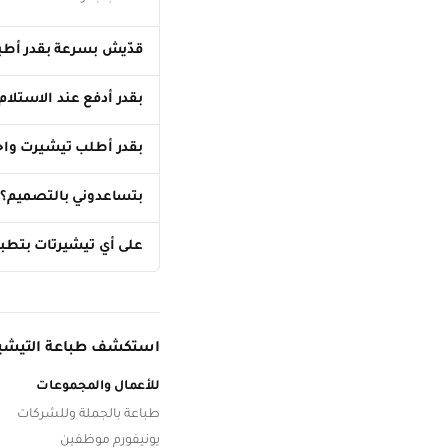
قدّيش بسرعة بقدر أطب
بقدر أدفع عند الاستلام
بقدر أطلب تيشيرت واحد
بتساعدوني بالتصميم؟
على أي تيشيرتات بتطب
استكشف طباعة التيشي
للأعمال والمجموعات
طباعة بالجملة وللشركات
يونيفورم موظفين