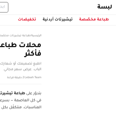
خطّ إلى المحتوى
لبسة
طباعة مخصّصة
تيشيرتات أردنية
تخفيضات
الرئيسية
/
طباعة تيشيرتات مخصّص
محلات طباعة
فأكثر
اطبع تصميمك أو شعارك أو 
الباب. عرض سعر مجاني.
Lebseh Team
·
2 دقيقة قراءة
بتدوّر على
طباعة تيشيرتا
في كل العاصمة — بسرع
المناسبات، منتكفّل بكل 