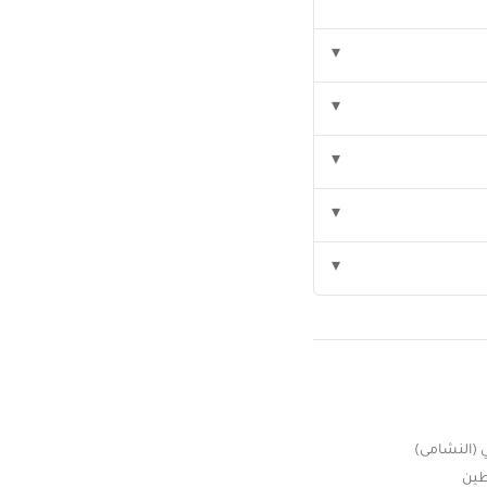
▾
▾
▾
▾
▾
ي (النشامى)
ين