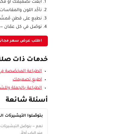
ابعث تصميمك أو فكرت
نأكّد اللون والمقاسات 
نطبع على قطنٍ مُمش
نوصّل في كل عمّان — 
اطلب عرض سعر مجان
خدمات ذات صلة
الطباعة المخصّصة في 
اطبع تصميمك
الطباعة بالجملة وللش
أسئلة شائعة
بتوصّلوا التيشيرتات ا
نعم — بنوصّل التيشيرتات 
عند الباب أولاً.