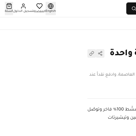
English
تسجيل الدخول
السلة
المفضلة
واحدة
عاصمة، وادفع نقداً عند
؟ لبسة تطبع تصاميمك وشعاراتك وصورك على قطنٍ مُمشّط 100% فاخر وتوصّل
ين وتيشيرتات