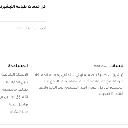
كل خدمات طباعة التيشيرت
آخر تحديث: ٨ آب ٢٠٢٦
لبسة
المساعدة
تأسّست 2020
الأسئلة الشائعة
تيشيرتات أصلية بتصميم أردني — تحتفي بمعالم المملكة
وتراثها، مع طباعة مخصّصة لتصاميمك. الدفع عند
دليل المقاسات
الاستلام في كل الأردن: افتح الصندوق عند الباب وادفع
طباعة مخصّصة
فقط إذا أعجبك.
التسوّق أونلاين في
تواصل معنا
حالة النظام