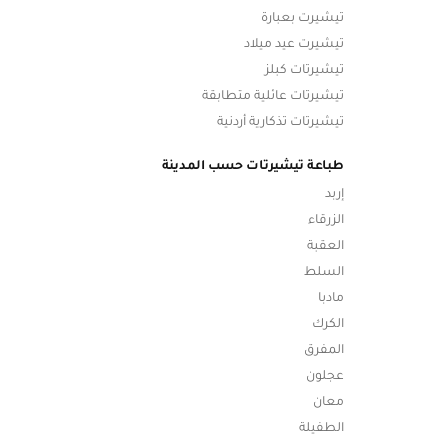
تيشيرت بعبارة
تيشيرت عيد ميلاد
تيشيرتات كبلز
تيشيرتات عائلية متطابقة
تيشيرتات تذكارية أردنية
طباعة تيشيرتات حسب المدينة
إربد
الزرقاء
العقبة
السلط
مادبا
الكرك
المفرق
عجلون
معان
الطفيلة