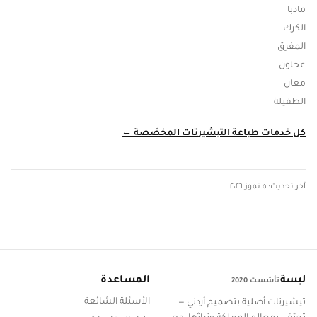
مادبا
الكرك
المفرق
عجلون
معان
الطفيلة
كل خدمات طباعة التيشيرتات المخصّصة ←
آخر تحديث: ٥ تموز ٢٠٢٦
لبسة
المساعدة
تأسّست 2020
الأسئلة الشائعة
تيشيرتات أصلية بتصميم أردني —