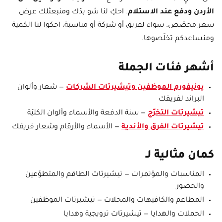
الأردن ودفع عند الاستلام
. احكِ لنا شو بدّك ومنبعثلك عرض
سعر مخصّص. سواء لفريق أو شركة أو مناسبة، احكوا لنا الكمية
ومنساعدكم تخلّصوها.
أشهر فئات الجملة
يونيفورم الموظفين وتيشيرتات الشركات
— شعار وألوان
البراند لفريقك
تيشيرتات التخرّج
— سنة الدفعة والأسماء وألوان الكليّة
تيشيرتات الفرق والأندية
— الأسماء والأرقام وشعار فريقك
كمان مثالية لـ
المناسبات والمؤتمرات — تيشيرتات الطاقم والمتطوّعين
والحضور
المطاعم والكافيهات والمحلات — تيشيرتات الموظفين
الحملات والهدايا — تيشيرتات ترويجية وهدايا