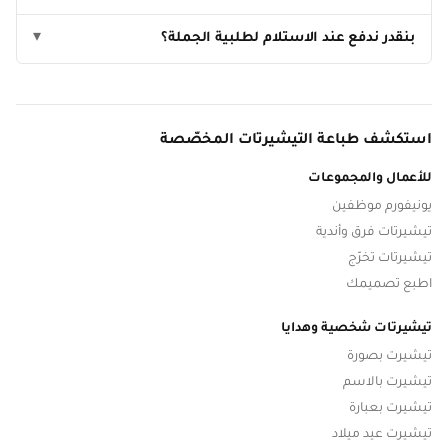
بنقدر ندفع عند الاستلام لطلبية الجملة؟
▾
استكشف طباعة التيشيرتات المخصّصة
للأعمال والمجموعات
يونيفورم موظفين
تيشيرتات فرق وأندية
تيشيرتات تخرّج
اطبع تصميمك
تيشيرتات شخصية وهدايا
تيشيرت بصورة
تيشيرت بالاسم
تيشيرت بعبارة
تيشيرت عيد ميلاد