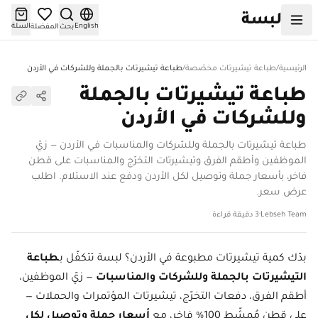
خطّ إلى المحتوى
لبسة
English
السلة
بحث
المفضلة
الرئيسية
/
طباعة تيشيرتات مخصّصة
/
طباعة تيشيرتات بالجملة وللشركات في الأردن
طباعة تيشيرتات بالجملة
وللشركات في الأردن
طباعة تيشيرتات بالجملة وللشركات والمناسبات في الأردن — زيّ
الموظفين وأطقم الفرق وتيشيرتات التخرّج والمناسبات على قطن
فاخر، بأسعار جملة وتوصيل لكل الأردن ودفع عند الاستلام. اطلب
عرض سعر.
Lebseh Team
·
3 دقيقة قراءة
بدّك كمية تيشيرتات مطبوعة في الأردن؟ لبسة تتكفّل بـ
طباعة
التيشيرتات بالجملة وللشركات والمناسبات
— زيّ الموظفين،
أطقم الفرق، دفعات التخرّج، تيشيرتات المؤتمرات والحملات —
على قطنٍ مُمشّط 100% فاخر، مع
أسعار جملة وتوصيل لكل