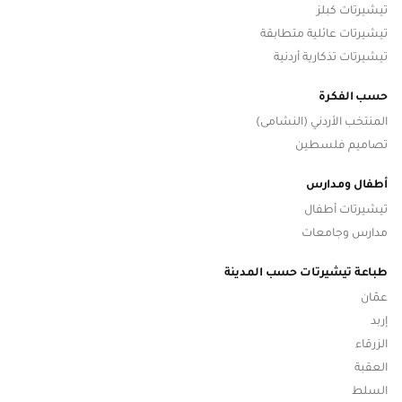
تيشيرتات كبلز
تيشيرتات عائلية متطابقة
تيشيرتات تذكارية أردنية
حسب الفكرة
المنتخب الأردني (النشامى)
تصاميم فلسطين
أطفال ومدارس
تيشيرتات أطفال
مدارس وجامعات
طباعة تيشيرتات حسب المدينة
عمّان
إربد
الزرقاء
العقبة
السلط