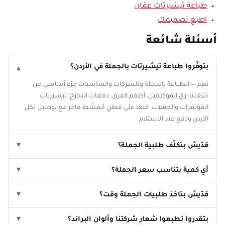
طباعة تيشيرتات عمّان
اطبع تصميمك
أسئلة شائعة
بتوفّروا طباعة تيشيرتات بالجملة في الأردن؟
▾
نعم — الطباعة بالجملة وللشركات والمناسبات جزء أساسي من
شغلنا: زيّ الموظفين، أطقم الفرق، دفعات التخرّج، تيشيرتات
المؤتمرات والحملات، كلها على قطنٍ مُمشّط فاخر مع توصيل لكل
الأردن ودفع عند الاستلام.
قدّيش بتكلّف طلبية الجملة؟
▾
أي كمية بتناسب سعر الجملة؟
▾
قدّيش بتاخذ طلبيات الجملة وقت؟
▾
بتقدروا تطبعوا شعار شركتنا وألوان البراند؟
▾