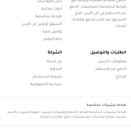
تحتفي بمعالم المملكة وتراثها، مع
دليل المقاسات
طباعة مخصّصة لتصاميمك. الدفع
أدوات مجانية
عند الاستلام في كل الأردن: افتح
طباعة مخصّصة
الصندوق عند الباب وادفع فقط إذا
التسوّق أونلاين في الأردن
أعجبك.
تواصل معنا
حالة النظام
الطلبات والتوصيل
الشركة
معلومات الشحن
عن لبسة
الدفع عند الاستلام
المدوّنة
الإرجاع
شروط الاستخدام
سياسة الخصوصية
طباعة تيشيرتات مخصّصة
طباعة تيشيرتات مخصّصة
·
طباعة بالجملة وللشركات
·
تيشيرت بصورة
·
تيشيرت بالاسم
·
تيشيرت بعبارة
·
تيشيرتات كبلز
·
تيشيرتات تخرّج
·
عمّان
·
إربد
·
الزرقاء