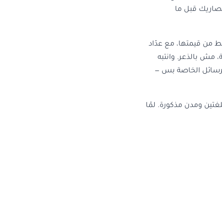
 مصاريك قبل ما
ط من قيمتها، مع عدّاد
، مش بالذعر. وانتبه
لرسائل الخاصة بس —
لغتين ومدن مذكورة. لمّا