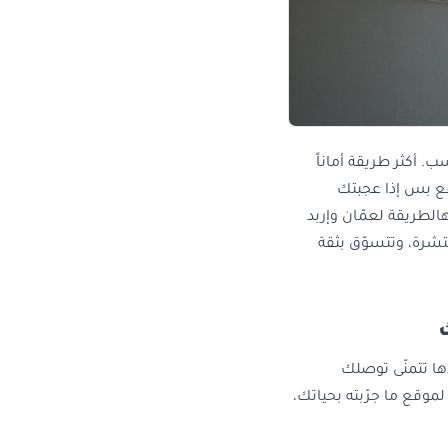
. أكثر طريقة أماناً
دفع بس إذا عجبتك
لطريقة لعمّان وإربد
نتشرة، وتتسوّق بثقة
ها تتمنّى توصلك
موقع ما جرّبته بحياتك،