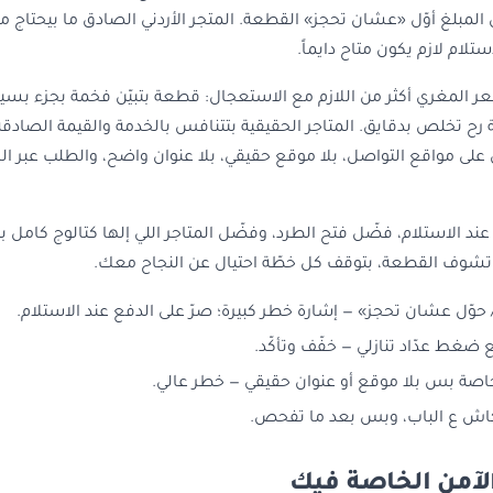
ّل المبلغ أوّل «عشان تحجز» القطعة. المتجر الأردني الصادق ما بيحتاج
تلام لازم يكون متاح دايماً.
عر المغري أكثر من اللازم مع الاستعجال: قطعة بتبيّن فخمة بجزء بسي
ية رح تخلص بدقايق. المتاجر الحقيقية بتتنافس بالخدمة والقيمة الصادقة
لى مواقع التواصل، بلا موقع حقيقي، بلا عنوان واضح، والطلب عبر ا
عند الاستلام، فضّل فتح الطرد، وفضّل المتاجر اللي إلها كتالوج كامل ب
 تشوف القطعة، بتوقف كل خطّة احتيال عن النجاح معك.
وّل عشان تحجز» — إشارة خطر كبيرة؛ صرّ على الدفع عند الاستلام.
غط عدّاد تنازلي — خفّف وتأكّد.
لخاصة بس بلا موقع أو عنوان حقيقي — خطر عالي.
اش ع الباب، وبس بعد ما تفحص.
لآمن الخاصة فيك