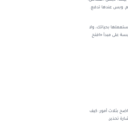
ب بيتك. تجسّ القماش.
هم. وبس عندها تدفع.
ستعملها بحياتك، ولا
بسة على مبدأ «افتح
ضح بثلاث أمور: كيف
رة تحذير.