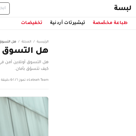
خطّ إلى المحتوى
لبسة
طباعة مخصّصة
تيشيرتات أردنية
تخفيضات
الرئيسية
/
المجلة
/
هل التسوق أ
هل التسوق أو
هل التسوق أونلاين آمن في 
كيف تتسوّق بأمان.
Lebseh Team
·
٥ تموز ٢٠٢٦
·
6 دقيقة قراءة