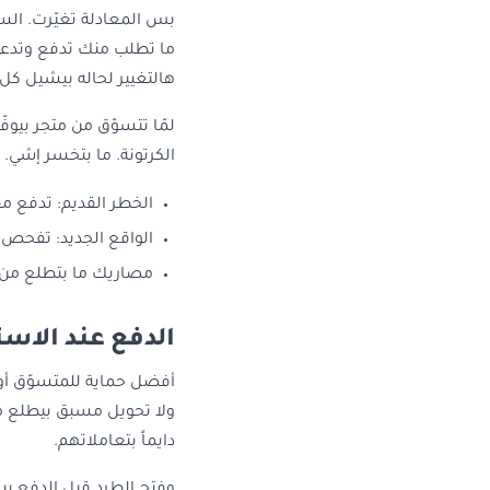
بس المعادلة تغيّرت. السب
ما تطلب منك تدفع وتدعي
هالتغيير لحاله بيشيل كل ا
لمّا تتسوّق من متجر بيوف
الكرتونة. ما بتخسر إشي. و
الخطر القديم: تدفع مق
الواقع الجديد: تفحص 
مصاريك ما بتطلع من إ
الدفع عند الاست
أفضل حماية للمتسوّق أونل
ولا تحويل مسبق بيطلع من
دايماً بتعاملاتهم.