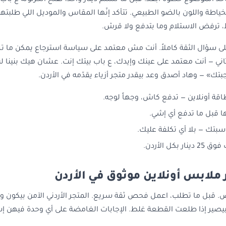
خد الموضوع خطوة أبعد. قبل ما تسلّم دينار واحد، تفتح الكرتونة ع با
خياطة واللون بالضو الطبيعي. تتأكد إنّها المقاس والموديل اللي طلبت
ترفض الاستلام وما بتدفع ولا قرش.
على سؤال الثقة كاملاً. أنت مش معتمد على سياسة استرجاع يمكن ما ت
اني — أنت معتمد على عينك وإيدك، ع باب بيتك إنت. عشان هيك بنينا ل
بتك» — وهاد أصدق وعد بيقدر متجر أزياء يقدّمه في الأردن.
طاقة أونلاين — تدفع كاش، وجهاً لوجه.
 قبل ما تدفع أي إشي.
اسبتك — بلا أي تكلفة عليك.
كل الأردن.
ملابس أونلاين موثوق في الأردن
قبل ما تطلب، اعمل فحص ثقة سريع. المتجر الأردني الآمن بيكون وا
يصير إذا طلعت القطعة غلط. الإجابات الغامضة على أي وحدة فيهن إشا