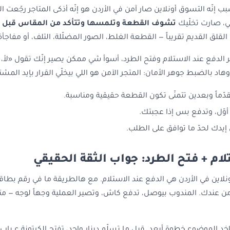
ب إنّه التسوق أونلاين صار آمن في الأردن هو إنّه أذكى المتاجر رجّعت ا
، صارت تخلّيك
تشوف القطعة وتلمسها وتتأكد من المقاس قبل م
لقلق القديم تقريباً — القطعة الغلط، الصور المضلّلة، التلف، أو مفاجأة
ّر الدفع عند الاستلام وفتح الطرد، أسوأ شي ممكن يصير إنّك تقول «لأ، 
هاد بالضبط جوهر الأمان: المتجر الآمن هو اللي بيخلّي القرار بإيد المش
دّماً وبعدين تتمنّى تكون القطعة حقيقية ومناسبة.
أوّل، وتدفع بس إذا عجبتك.
يدك لحدّ ما توافق على الطلب.
لام + فتح الطرد: جواب الثقة الحقيقي
اين في الأردن هي الدفع عند الاستلام. مع هالطريقة ما في رقم بطاقة
 عندك. المندوب بيوصل، تدفع كاش، وتصير العملية وجهاً لوجه — متل م