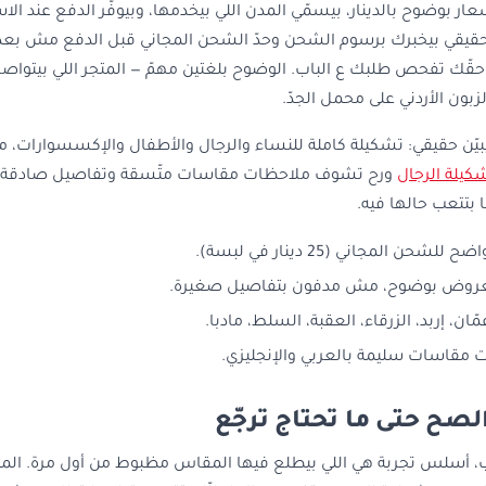
عار بوضوح بالدينار، بيسمّي المدن اللي بيخدمها، وبيوفّر الدفع عند 
الحقيقي بيخبرك برسوم الشحن وحدّ الشحن المجاني قبل الدفع مش بعد
 حقّك تفحص طلبك ع الباب. الوضوح بلغتين مهمّ — المتجر اللي بيتوا
لزبون الأردني على محمل الجدّ.
الوج بيبيّن حقيقي: تشكيلة كاملة للنساء والرجال والأطفال والإكسسوارا
كيلة الرجال
ورح تشوف ملاحظات مقاسات متّسقة وتفاصيل صادقة لل
ا بتتعب حالها فيه.
حن المجاني (25 دينار في لبسة).
 معروض بوضوح، مش مدفون بتفاصيل صغيرة.
ن، إربد، الزرقاء، العقبة، السلط، مادبا.
 مقاسات سليمة بالعربي والإنجليزي.
لصح حتى ما تحتاج ترجّع
اب، أسلس تجربة هي اللي بيطلع فيها المقاس مظبوط من أول مرة. 