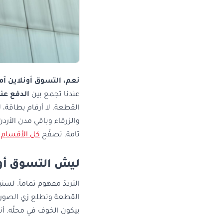
نعم، التسوق أونلاين آم
عندنا تجمع بين
الدفع عند
القطعة. لا أرقام بطاقة،
والزرقاء وباقي مدن الأرد
تامة. تصفّح
كل الأقسام
ل
ليش التسوق أون
الترددّ مفهوم تماماً. لس
القطعة وتطلع زي الصورة. 
بيكون الخوف في محلّه. أ