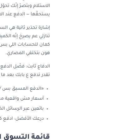
الاستلام وبتصرّ إنّك تحو
يستحقّها — الدفع عند الاس
إشارة تحذير ثانية هي الس
تنازلي عم يصرخ إنّه الكم
كمان للحسابات اللي بس ع
هون بتختفي المصاري.
الدفاع ثابت: فضّل الدفع 
تقدر تدفع ع بابك بعد ما
«الدفع المسبق بس / ح
أسعار مش واقعية مع ض
بائعين عبر الرسائل ا
درعك الأفضل: ادفع ك
قائمة التسوق ا