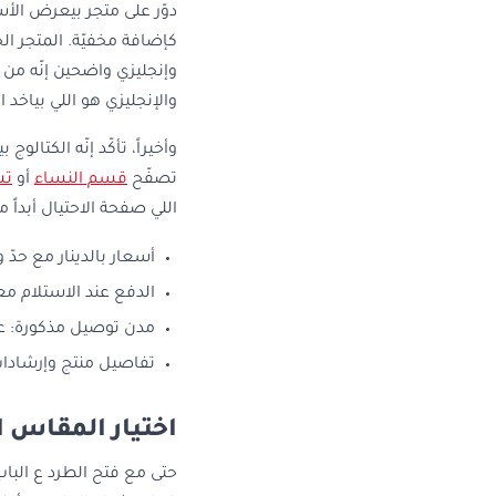
دوّر على متجر بيعرض الأس
كإضافة مخفيّة. المتجر 
وإنجليزي واضحين إنّه من
والإنجليزي هو اللي بياخد ا
وأخيراً، تأكّد إنّه الكت
تصفّح
قسم النساء
أو
تش
اللي صفحة الاحتيال أبداً م
أسعار بالدينار مع حدّ واضح للش
الدفع عند الاستلام
مدن توصيل مذكورة: عمّا
تفاصيل منتج وإرشادات
اختيار المقاس ا
حتى مع فتح الطرد ع الب