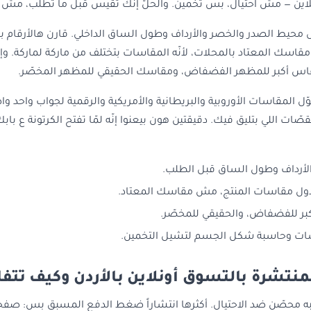
لاين — مش احتيال، بس تخمين. والحلّ إنّك تقيس قبل ما تطلب، مش 
يط الصدر والخصر والأرداف وطول الساق الداخلي. قارن هالأرقام 
مقاسك المعتاد بالمحلات، لأنّه المقاسات بتختلف من ماركة لماركة. وإذ
: مقاس أكبر للمظهر الفضفاض، ومقاسك الحقيقي للمظهر المخصّر.
ّل المقاسات الأوروبية والبريطانية والأمريكية والرقمية لجواب واحد وا
ّات اللي بتليق فيك. دقيقتين هون بيعنوا إنّه لمّا تفتح الكرتونة ع باب
لأرداف وطول الساق قبل الطلب.
ول مقاسات المنتج، مش مقاسك المعتاد.
كبر للفضفاض، والحقيقي للمخصّر.
سات وحاسبة شكل الجسم لتشيل التخمين.
منتشرة بالتسوق أونلاين بالأردن وكيف تتفا
به محصّن ضد الاحتيال. أكثرها انتشاراً ضغط الدفع المسبق بس: صفح