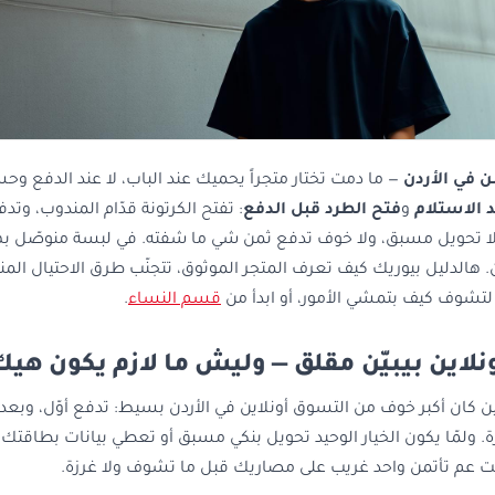
ن في الأردن
— ما دمت تختار متجراً يحميك عند الباب، لا عند الدفع وحسب
 الاستلام
و
فتح الطرد قبل الدفع
: تفتح الكرتونة قدّام المندوب، وت
 لا تحويل مسبق، ولا خوف تدفع ثمن شي ما شفته. في لبسة منوصّل بها
ن. هالدليل بيوريك كيف تعرف المتجر الموثوق، تتجنّب طرق الاحتيال الم
تشوف كيف بتمشي الأمور، أو ابدأ من
قسم النساء
.
لاين بيبيّن مقلق — وليش ما لازم يكون هيك
نين كان أكبر خوف من التسوق أونلاين في الأردن بسيط: تدفع أوّل، وبعد
ولمّا يكون الخيار الوحيد تحويل بنكي مسبق أو تعطي بيانات بطاقتك ل
نت عم تأتمن واحد غريب على مصاريك قبل ما تشوف ولا غرزة.