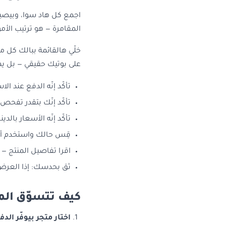
اجمع كل هاد سوا، وبيصير
المقامرة — هو ترتيب الأم
خلّي هالقائمة ببالك كل م
على بوتيك حقيقي — بل يمكن
تأكّد إنّه الدفع عند ال
تأكّد إنّك بتقدر تفحص
تأكّد إنّه الأسعار بالدينار،
قِس حالك واستخدم أ
اقرا تفاصيل المنتج 
ثق بحدسك: إذا العرض 
كيف تتسوّق المل
اختار متجر بيوفّر الد