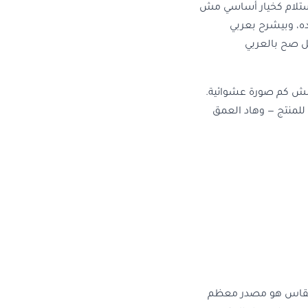
الاستلام كخيار أساسي مش
ه، وبيشرح بعربي
صل صح بالعربي
ت، مش كم صورة عشوائية.
منتج — وهاد العمق
المقاس هو مصدر معظم