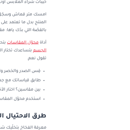
خيبات شراء الملابس أون
امسك متر قماش وسجّل مح
المنتج بدل ما تعتمد على 
بالقصّة اللي بدّك ياها
أداة
محوّل المقاسات
بتحو
الجسم
بتساعدك تختار القص
تقول نعم.
قِس الصدر والخصر وا
طابق قياساتك مع جد
بين مقاسين؟ اختار الأ
استخدم محوّل المقا
طرق الاحتيال ال
معرفة الفخاخ بتخلّيك ش