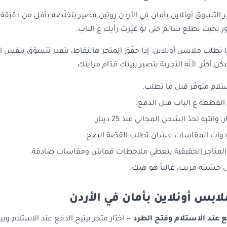
 التسوق أونلاين بأمان في الأردن روتين قصير بتخلّصه بأقل من دقيقة.
ور بحيث تطلع سالم حتى لو غيّرت رأيك ع الباب.
ا تطلب ملابس أونلاين. إذا حقّق المتجر هالنقاط، بتقدر تتسوّق بنفس ال
 أكثر، لأنّه التجربة بتصير ببيتك قدّام مرايتك.
استلام متوفّر قبل ما تطلب.
 القطعة ع الباب قبل الدفع.
 وانتبه لحدّ الشحن المجاني عند 25 دينار.
دوات المقاسات عشان تطلب القصّة الصح.
— المتاجر الحقيقية بتعطي ملاحظات قماش ومقاسات صادقة.
حسّيته مريب، غالباً هو هيك.
ابس أونلاين بأمان في الأردن
فع عند الاستلام وفتح الطرد
— اختار متجر بيتيح الدفع عند الاستلام و