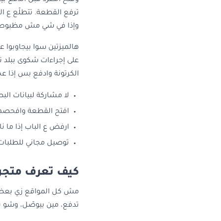
وفتح الطرد قبل الدفع بيا
ترفع القطعة. تتطلّع ع ال
وإذا في شي مش مظبوط، 
هالميزتين سوا بيجاوبوا 
على إجراءات شكوى ببلد ت
الكرتونة وادفع بس إذا عج
لا مشاركة لبيانات الب
افتح القطعة وافحصها
ارفض ع الباب إذا ما ن
توصيل مجاني للطلبات فوق 25 دينار ب
كيف تعرف متجر 
مش كل المواقع زي بعض. 
تدفع، مين بيوصّل، وشو ب